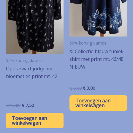
50% korting dames
XLCollectie blauw tuniek
shirt met print mt. 46/48
50% korting dames
NIEUW
Opus zwart jurkje met
bloemetjes print mt. 42
Oorspronkelijke
Huidige
€
6,00
€
3,00
prijs
prijs
was:
is:
Toevoegen aan
€ 6,00.
€ 3,00.
winkelwagen
Oorspronkelijke
Huidige
€
15,00
€
7,50
prijs
prijs
was:
is:
Toevoegen aan
€ 15,00.
€ 7,50.
winkelwagen