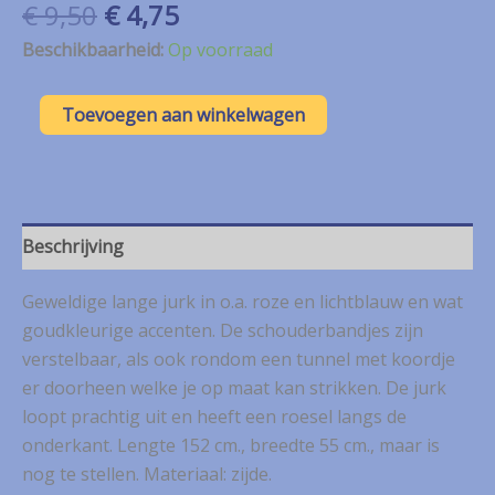
Oorspronkelijke
Huidige
€
9,50
€
4,75
prijs
prijs
Beschikbaarheid:
Op voorraad
was:
is:
€ 9,50.
€ 4,75.
Swarna
Toevoegen aan winkelwagen
roze/lichtblauwe
lange
jurk
met
goud
mt.
Beschrijving
Free
Size
Geweldige lange jurk in o.a. roze en lichtblauw en wat
aantal
goudkleurige accenten. De schouderbandjes zijn
verstelbaar, als ook rondom een tunnel met koordje
er doorheen welke je op maat kan strikken. De jurk
loopt prachtig uit en heeft een roesel langs de
onderkant. Lengte 152 cm., breedte 55 cm., maar is
nog te stellen. Materiaal: zijde.