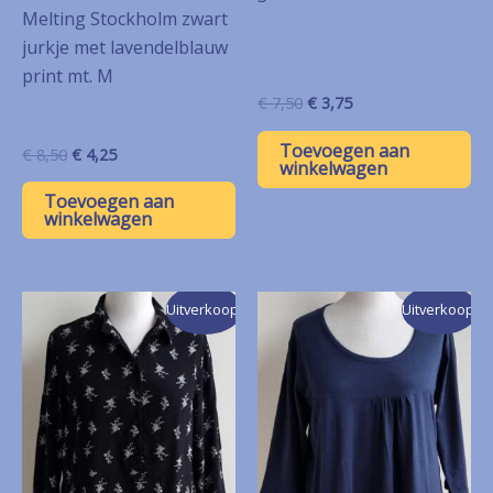
Melting Stockholm zwart
jurkje met lavendelblauw
print mt. M
Oorspronkelijke
Huidige
€
7,50
€
3,75
prijs
prijs
was:
is:
Toevoegen aan
Oorspronkelijke
Huidige
€
8,50
€
4,25
€ 7,50.
€ 3,75.
winkelwagen
prijs
prijs
was:
is:
Toevoegen aan
€ 8,50.
€ 4,25.
winkelwagen
Uitverkoop!
Uitverkoop!