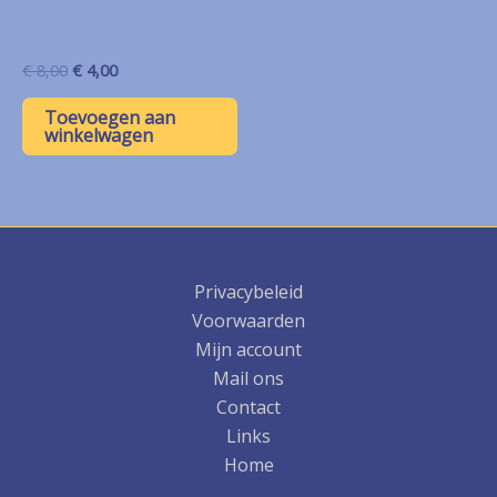
Oorspronkelijke
Huidige
€
8,00
€
4,00
prijs
prijs
was:
is:
Toevoegen aan
€ 8,00.
€ 4,00.
winkelwagen
Privacybeleid
Voorwaarden
Mijn account
Mail ons
Contact
Links
Home