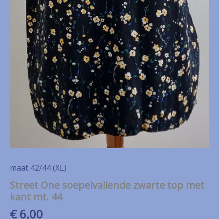
maat 42/44 (XL)
Street One soepelvallende zwarte top met
kant mt. 44
€
6,00