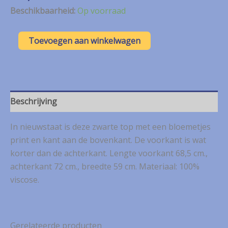
Beschikbaarheid:
Op voorraad
Street
Toevoegen aan winkelwagen
One
soepelvallende
zwarte
top
met
kant
Beschrijving
mt.
44
In nieuwstaat is deze zwarte top met een bloemetjes
aantal
print en kant aan de bovenkant. De voorkant is wat
korter dan de achterkant. Lengte voorkant 68,5 cm.,
achterkant 72 cm., breedte 59 cm. Materiaal: 100%
viscose.
Gerelateerde producten