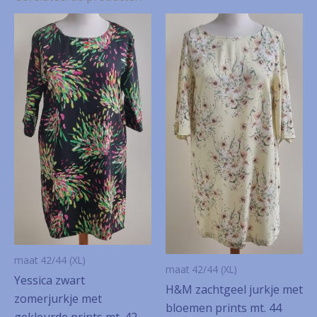
maat 42/44 (XL)
maat 42/44 (XL)
Yessica zwart
H&M zachtgeel jurkje met
zomerjurkje met
bloemen prints mt. 44
gekleurde prints mt. 42