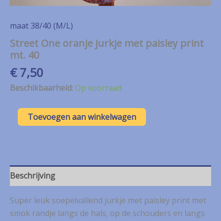
maat 38/40 (M/L)
Street One oranje jurkje met paisley print
mt. 40
€
7,50
Beschikbaarheid:
Op voorraad
Street
Toevoegen aan winkelwagen
One
oranje
jurkje
met
paisley
print
Beschrijving
mt.
40
Super leuk soepelvallend jurkje met paisley print met
aantal
smok randje langs de hals, op de schouders en langs