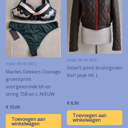
maat 38/40 (M/L)
maat 38/40 (M/L)
SisterS point bruin/groen
Marlies Dekkers Courage
kort jasje mt. L
groen/print
voorgevormde bh en
string 75B en L NIEUW
€
8,50
€
35,00
Toevoegen aan
Toevoegen aan
winkelwagen
winkelwagen