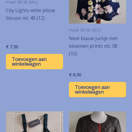
maat 38/40 (M/L)
City Lights witte plisse
blouse mt. 40 (12)
maat 38/40 (M/L)
Next blauw jurkje met
bloemen prints mt. 38
€
7,50
(10)
Toevoegen aan
winkelwagen
€
6,50
Toevoegen aan
winkelwagen