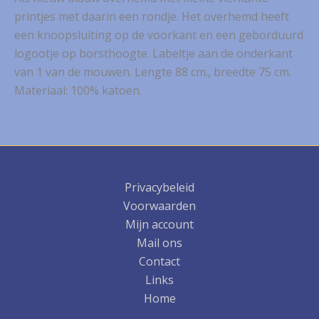
printjes met daarin een rondje. Het overhemd heeft
een knoopsluiting op de voorkant en een geborduurd
logootje op borsthoogte. Labeltje aan de onderkant
van 1 van de mouwen. Lengte 88 cm., breedte 75 cm.
Materiaal: 100% katoen.
Privacybeleid
Voorwaarden
Mijn account
Mail ons
Contact
Links
Home