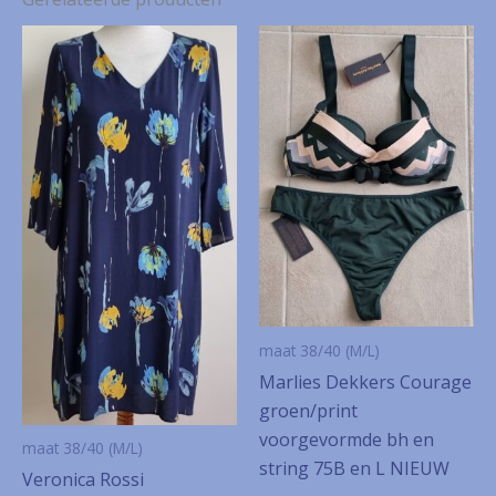
maat 38/40 (M/L)
Marlies Dekkers Courage
groen/print
voorgevormde bh en
maat 38/40 (M/L)
string 75B en L NIEUW
Veronica Rossi