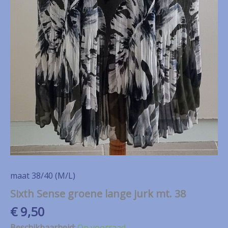
maat 38/40 (M/L)
Sixth Sense groene lange jurk mt. 38
€
9,50
Beschikbaarheid:
Op voorraad