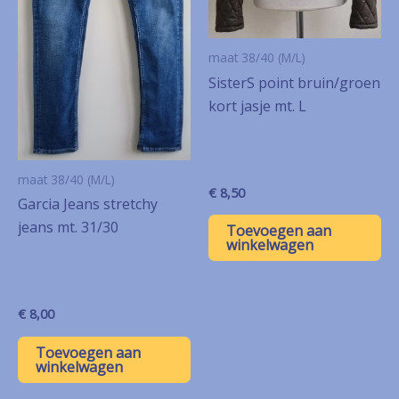
maat 38/40 (M/L)
SisterS point bruin/groen
kort jasje mt. L
maat 38/40 (M/L)
€
8,50
Garcia Jeans stretchy
jeans mt. 31/30
Toevoegen aan
winkelwagen
€
8,00
Toevoegen aan
winkelwagen