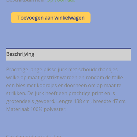
Sixth
Toevoegen aan winkelwagen
Sense
groene
lange
jurk
mt.
38
Beschrijving
aantal
Prachtige lange plisse jurk met schouderbandjes
welke op maat gestrikt worden en rondom de taille
een bies met koordjes er doorheen om op maat te
strikken. De jurk heeft een prachtige print en is
grotendeels gevoerd. Lengte 138 cm., breedte 47 cm.
Materiaal: 100% polyester.
Gerelateerde producten