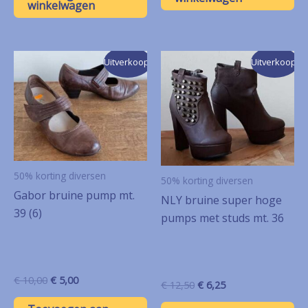
€ 12,50.
€ 6,25.
winkelwagen
Uitverkoop!
Uitverkoop!
50% korting diversen
50% korting diversen
Gabor bruine pump mt.
NLY bruine super hoge
39 (6)
pumps met studs mt. 36
Oorspronkelijke
Huidige
€
10,00
€
5,00
Oorspronkelijke
Huidige
€
12,50
€
6,25
prijs
prijs
prijs
prijs
was:
is: