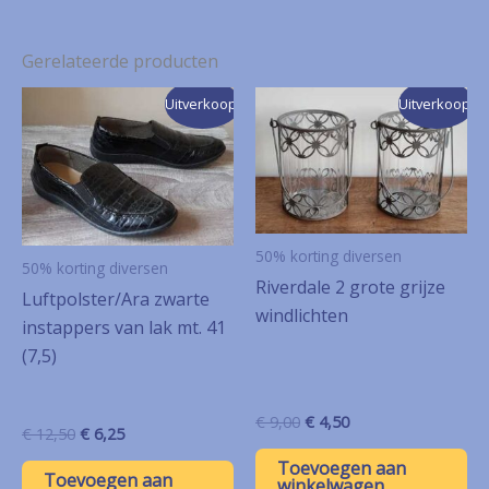
Gerelateerde producten
Uitverkoop!
Uitverkoop!
50% korting diversen
50% korting diversen
Riverdale 2 grote grijze
Luftpolster/Ara zwarte
windlichten
instappers van lak mt. 41
(7,5)
Oorspronkelijke
Huidige
€
9,00
€
4,50
Oorspronkelijke
Huidige
€
12,50
€
6,25
prijs
prijs
prijs
prijs
was:
is:
Toevoegen aan
was:
is:
Toevoegen aan
€ 9,00.
€ 4,50.
winkelwagen