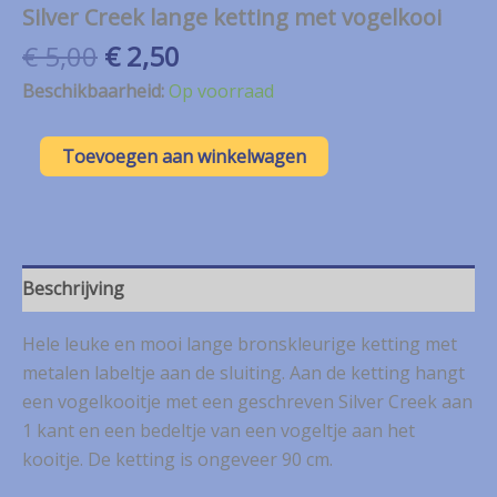
Silver Creek lange ketting met vogelkooi
Oorspronkelijke
Huidige
€
5,00
€
2,50
prijs
prijs
Beschikbaarheid:
Op voorraad
was:
is:
€ 5,00.
€ 2,50.
Silver
Toevoegen aan winkelwagen
Creek
lange
ketting
met
vogelkooi
aantal
Beschrijving
Hele leuke en mooi lange bronskleurige ketting met
metalen labeltje aan de sluiting. Aan de ketting hangt
een vogelkooitje met een geschreven Silver Creek aan
1 kant en een bedeltje van een vogeltje aan het
kooitje. De ketting is ongeveer 90 cm.