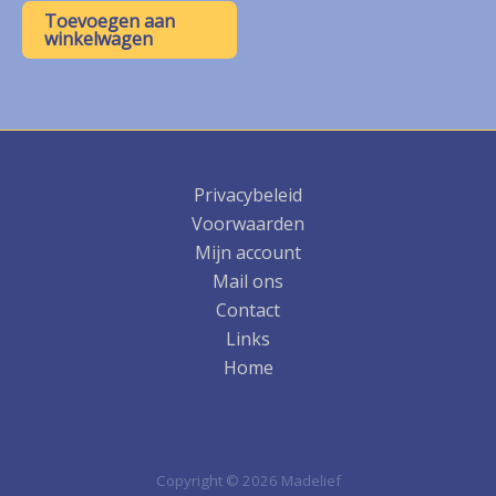
was:
is:
Toevoegen aan
€ 12,50.
€ 6,25.
winkelwagen
Privacybeleid
Voorwaarden
Mijn account
Mail ons
Contact
Links
Home
Copyright © 2026 Madelief