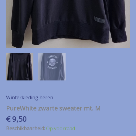
Winterkleding heren
PureWhite zwarte sweater mt. M
€
9,50
Beschikbaarheid:
Op voorraad