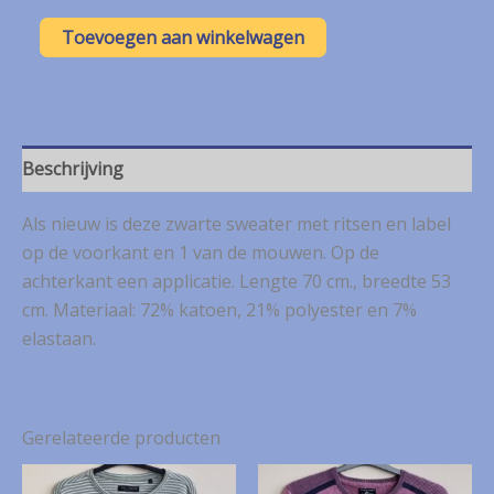
PureWhite
Toevoegen aan winkelwagen
zwarte
sweater
mt.
M
aantal
Beschrijving
Als nieuw is deze zwarte sweater met ritsen en label
op de voorkant en 1 van de mouwen. Op de
achterkant een applicatie. Lengte 70 cm., breedte 53
cm. Materiaal: 72% katoen, 21% polyester en 7%
elastaan.
Gerelateerde producten