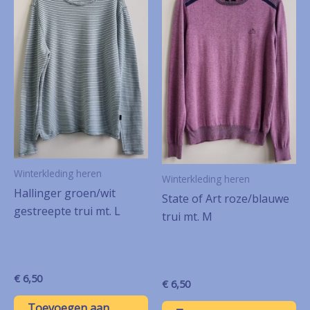
Winterkleding heren
Winterkleding heren
Hallinger groen/wit
State of Art roze/blauwe
gestreepte trui mt. L
trui mt. M
€
6,50
€
6,50
Toevoegen aan