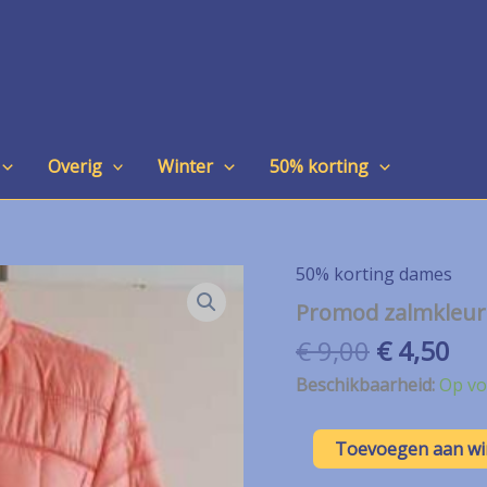
Overig
Winter
50% korting
50% korting dames
Promod zalmkleuri
Oorspron
Hu
€
9,00
€
4,50
prijs
pri
Beschikbaarheid:
Op vo
was:
is:
€ 9,00.
€ 4
Promod
Toevoegen aan w
zalmkleurig/roze
tussen