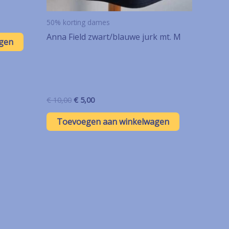
50% korting dames
Anna Field zwart/blauwe jurk mt. M
gen
Oorspronkelijke
Huidige
€
10,00
€
5,00
prijs
prijs
was:
is:
Toevoegen aan winkelwagen
€ 10,00.
€ 5,00.