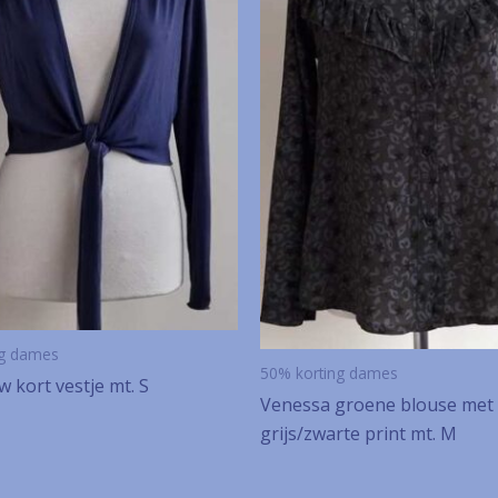
ng dames
50% korting dames
w kort vestje mt. S
Venessa groene blouse met
grijs/zwarte print mt. M