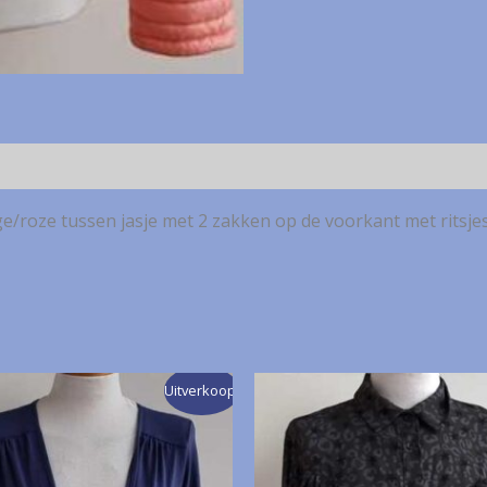
ge/roze tussen jasje met 2 zakken op de voorkant met ritsjes
Uitverkoop!