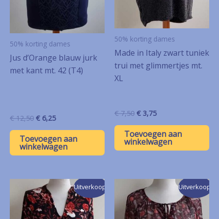
50% korting dames
50% korting dames
Made in Italy zwart tuniek
Jus d’Orange blauw jurk
trui met glimmertjes mt.
met kant mt. 42 (T4)
XL
Oorspronkelijke
Huidige
€
7,50
€
3,75
Oorspronkelijke
Huidige
€
12,50
€
6,25
prijs
prijs
prijs
prijs
was:
is:
Toevoegen aan
was:
is:
Toevoegen aan
€ 7,50.
€ 3,75.
winkelwagen
€ 12,50.
€ 6,25.
winkelwagen
Uitverkoop!
Uitverkoop!