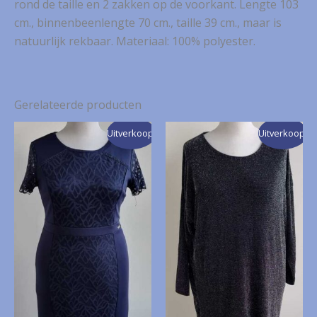
rond de taille en 2 zakken op de voorkant. Lengte 103
cm., binnenbeenlengte 70 cm., taille 39 cm., maar is
natuurlijk rekbaar. Materiaal: 100% polyester.
Gerelateerde producten
Uitverkoop!
Uitverkoop!