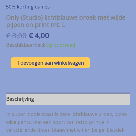
50% korting dames
Only (Studio) lichtblauwe broek met wijde
pijpen en print mt. L
Oorspronkelijke
Huidige
€
8,00
€
4,00
prijs
prijs
Beschikbaarheid:
Op voorraad
was:
is:
€ 8,00.
€ 4,00.
Only
Toevoegen aan winkelwagen
(Studio)
lichtblauwe
broek
met
wijde
pijpen
Beschrijving
en
print
In super mooie staat is deze lichtblauwe broek, loose
mt.
L
wide pants, met een soort van retro printje in
aantal
verschillende tinten blauw met wit en beige, Elastiek