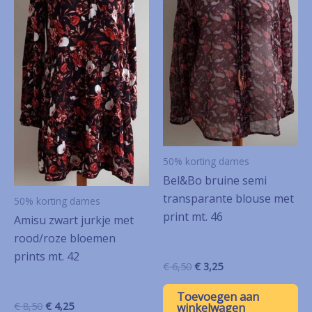
50% korting dames
Bel&Bo bruine semi
transparante blouse met
50% korting dames
print mt. 46
Amisu zwart jurkje met
rood/roze bloemen
prints mt. 42
Oorspronkelijke
Huidige
€
6,50
€
3,25
prijs
prijs
was:
is:
Toevoegen aan
€ 6,50.
€ 3,25.
Oorspronkelijke
Huidige
€
8,50
€
4,25
winkelwagen