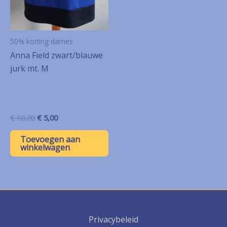
50% korting dames
Anna Field zwart/blauwe
jurk mt. M
Oorspronkelijke
Huidige
€
10,00
€
5,00
prijs
prijs
was:
is:
Toevoegen aan
€ 10,00.
€ 5,00.
winkelwagen
Privacybeleid