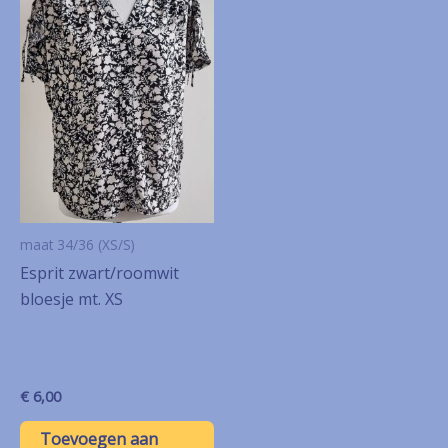
maat 34/36 (XS/S)
Esprit zwart/roomwit
bloesje mt. XS
€
6,00
Toevoegen aan