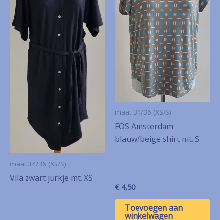
maat 34/36 (XS/S)
FOS Amsterdam
blauw/beige shirt mt. S
maat 34/36 (XS/S)
Vila zwart jurkje mt. XS
€
4,50
Toevoegen aan
winkelwagen