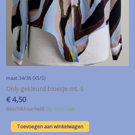
maat 34/36 (XS/S)
Only gekleurd bloesje mt. S
€
4,50
Beschikbaarheid:
Op voorraad
Only
Toevoegen aan winkelwagen
gekleurd