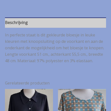
bloesje
mt.
S
aantal
Beschrijving
In perfecte staat is dit gekleurde bloesje in leuke
kleuren met knoopsluiting op de voorkant en aan de
onderkant de mogelijkheid om het bloesje te knopen.
Lengte voorkant 51 cm., achterkant 55,5 cm., breedte
48 cm. Materiaal: 97% polyester en 3% elastaan.
Gerelateerde producten