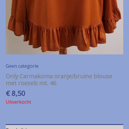
Geen categorie
Only Carmakoma oranje/bruine blouse
met roesels mt. 46
€
8,50
Uitverkocht