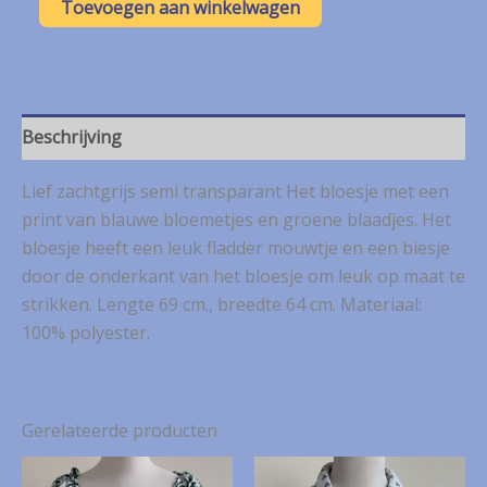
Toevoegen aan winkelwagen
zachtgrijs
bloesje
met
bloemetjes
mt.
46
Beschrijving
aantal
Lief zachtgrijs semi transparant Het bloesje met een
print van blauwe bloemetjes en groene blaadjes. Het
bloesje heeft een leuk fladder mouwtje en een biesje
door de onderkant van het bloesje om leuk op maat te
strikken. Lengte 69 cm., breedte 64 cm. Materiaal:
100% polyester.
Gerelateerde producten