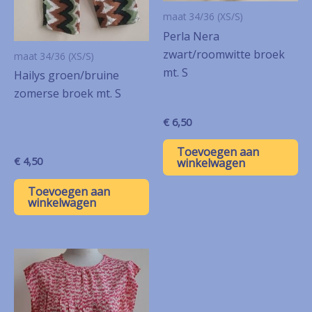
maat 34/36 (XS/S)
Perla Nera
zwart/roomwitte broek
maat 34/36 (XS/S)
mt. S
Hailys groen/bruine
zomerse broek mt. S
€
6,50
Toevoegen aan
€
4,50
winkelwagen
Toevoegen aan
winkelwagen