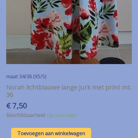
maat 34/36 (XS/S)
Norah lichtblauwe lange jurk met print mt.
36
€
7,50
Beschikbaarheid:
Op voorraad
Norah
Toevoegen aan winkelwagen
lichtblauwe