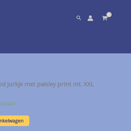
Zoeken
od jurkje met paisley print mt. XXL
orraad
inkelwagen