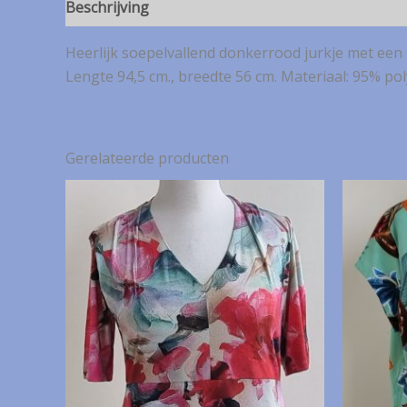
Beschrijving
Heerlijk soepelvallend donkerrood jurkje met een
Lengte 94,5 cm., breedte 56 cm. Materiaal: 95% po
Gerelateerde producten