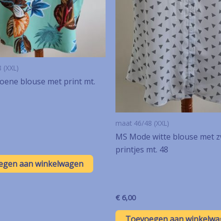
 (XXL)
oene blouse met print mt.
maat 46/48 (XXL)
MS Mode witte blouse met z
printjes mt. 48
egen aan winkelwagen
€
6,00
Toevoegen aan winkelwa