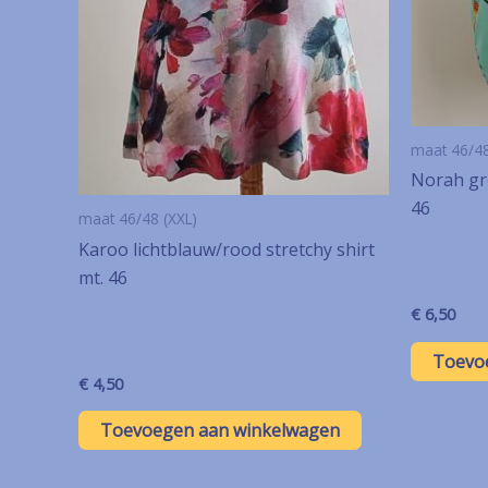
maat 46/48
Norah gr
46
maat 46/48 (XXL)
Karoo lichtblauw/rood stretchy shirt
mt. 46
€
6,50
Toevo
€
4,50
Toevoegen aan winkelwagen