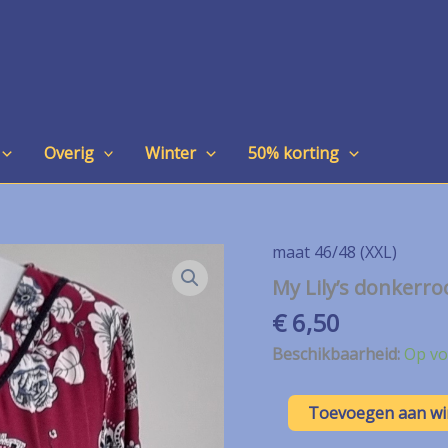
Overig
Winter
50% korting
maat 46/48 (XXL)
My Lily’s donkerro
€
6,50
Beschikbaarheid:
Op vo
My
Toevoegen aan w
Lily’s
donkerrood