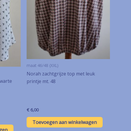
maat 46/48 (XXL)
Norah zachtgrijze top met leuk
warte
printje mt. 48
€
6,00
Toevoegen aan winkelwagen
gen