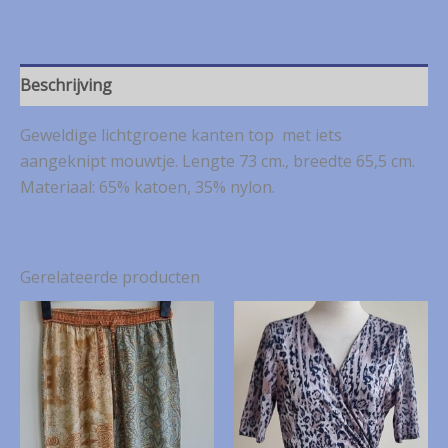
kanten
top
mt.
XXL
Beschrijving
aantal
Geweldige lichtgroene kanten top met iets
aangeknipt mouwtje. Lengte 73 cm., breedte 65,5 cm.
Materiaal: 65% katoen, 35% nylon.
Gerelateerde producten