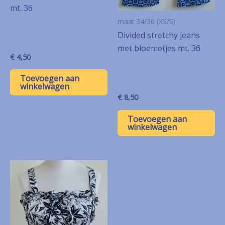
mt. 36
maat 34/36 (XS/S)
Divided stretchy jeans
met bloemetjes mt. 36
€
4,50
Toevoegen aan
winkelwagen
€
8,50
Toevoegen aan
winkelwagen