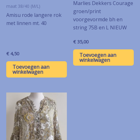
Marlies Dekkers Courage
maat 38/40 (M/L)
groen/print
Amisu rode langere rok
voorgevormde bh en
met linnen mt. 40
string 75B en L NIEUW
€
35,00
€
4,50
Toevoegen aan
winkelwagen
Toevoegen aan
winkelwagen