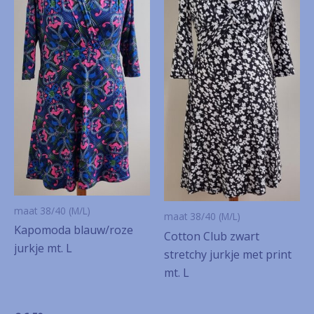
maat 38/40 (M/L)
maat 38/40 (M/L)
Kapomoda blauw/roze
Cotton Club zwart
jurkje mt. L
stretchy jurkje met print
mt. L