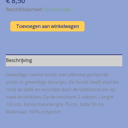
€
8,50
Beschikbaarheid:
Op voorraad
MS
Toevoegen aan winkelwagen
Mode
(FSTVL)
zwarte
broek
met
gekleurde
Beschrijving
prints
mt.
Geweldige zwarte broek met allemaal gekleurde
54
aantal
prints in geweldige kleurtjes. De broek heeft elastiek
rond de taille en koordjes door de tailleband om op
maat te strikken. Op de voorkant 2 zakken. Lengte
105 cm., binnenbeenlengte 75 cm., taille 55 cm.
Materiaal: 100% polyester.