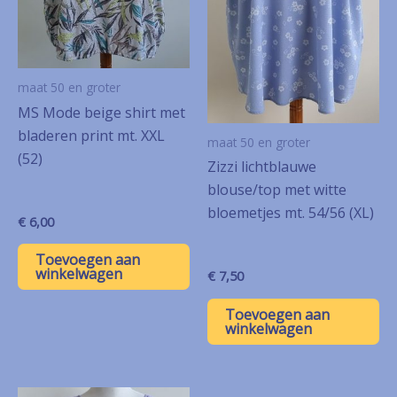
maat 50 en groter
MS Mode beige shirt met
bladeren print mt. XXL
maat 50 en groter
(52)
Zizzi lichtblauwe
blouse/top met witte
bloemetjes mt. 54/56 (XL)
€
6,00
Toevoegen aan
winkelwagen
€
7,50
Toevoegen aan
winkelwagen