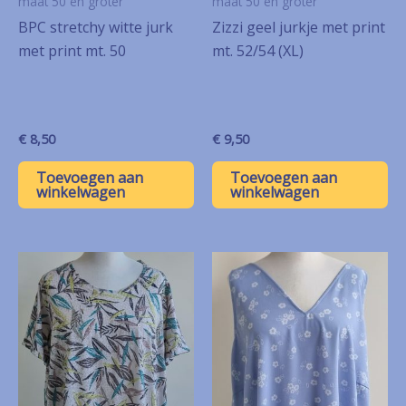
maat 50 en groter
maat 50 en groter
BPC stretchy witte jurk
Zizzi geel jurkje met print
met print mt. 50
mt. 52/54 (XL)
€
8,50
€
9,50
Toevoegen aan
Toevoegen aan
winkelwagen
winkelwagen