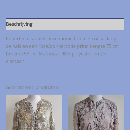
roze/donkerrode
top
mt.
M
Beschrijving
aantal
In perfecte staat is deze mooie top met roesel langs
de hals en een roze/donkerrode print. Lengte 75 cm.,
breedte 58 cm. Materiaal: 98% polyester en 2%
elastaan.
Gerelateerde producten