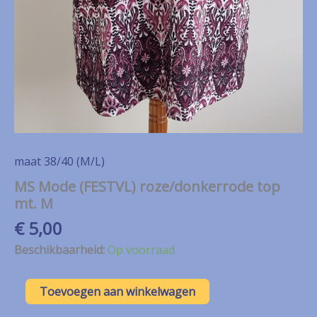
maat 38/40 (M/L)
MS Mode (FESTVL) roze/donkerrode top
mt. M
€
5,00
Beschikbaarheid:
Op voorraad
MS
Toevoegen aan winkelwagen
Mode
(FESTVL)