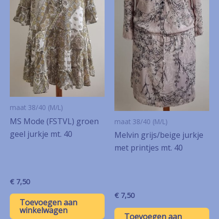
maat 38/40 (M/L)
MS Mode (FSTVL) groen
maat 38/40 (M/L)
geel jurkje mt. 40
Melvin grijs/beige jurkje
met printjes mt. 40
€
7,50
€
7,50
Toevoegen aan
winkelwagen
Toevoegen aan