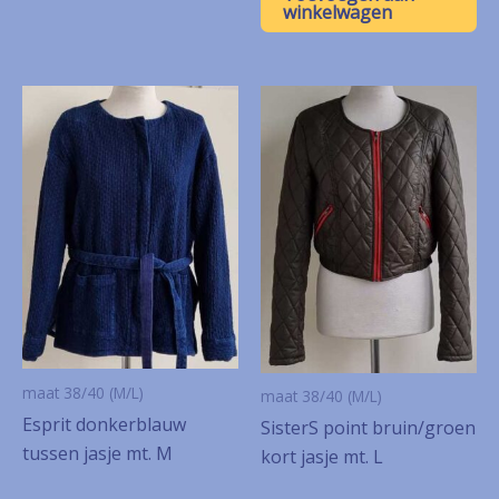
winkelwagen
maat 38/40 (M/L)
maat 38/40 (M/L)
Esprit donkerblauw
SisterS point bruin/groen
tussen jasje mt. M
kort jasje mt. L