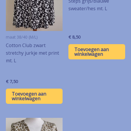
Steps grijs/blauwe
sweater/hes mt. L
€
8,50
maat 38/40 (M/L)
Cotton Club zwart
Toevoegen aan
stretchy jurkje met print
winkelwagen
mt. L
€
7,50
Toevoegen aan
winkelwagen