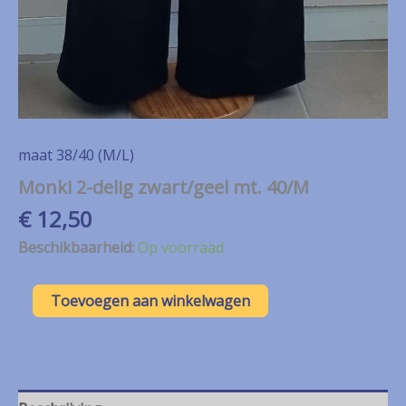
maat 38/40 (M/L)
Monki 2-delig zwart/geel mt. 40/M
€
12,50
Beschikbaarheid:
Op voorraad
Monki
Toevoegen aan winkelwagen
2-
delig
zwart/geel
mt.
40/M
aantal