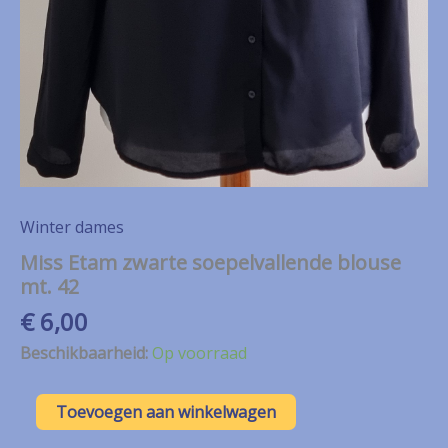
Winter dames
Miss Etam zwarte soepelvallende blouse
mt. 42
€
6,00
Beschikbaarheid:
Op voorraad
Miss
Toevoegen aan winkelwagen
Etam
zwarte