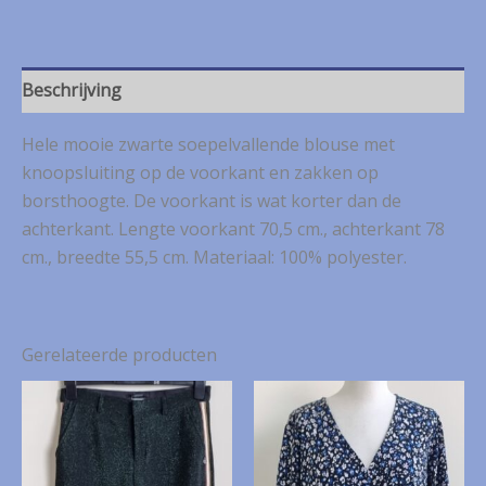
soepelvallende
blouse
mt.
42
Beschrijving
aantal
Hele mooie zwarte soepelvallende blouse met
knoopsluiting op de voorkant en zakken op
borsthoogte. De voorkant is wat korter dan de
achterkant. Lengte voorkant 70,5 cm., achterkant 78
cm., breedte 55,5 cm. Materiaal: 100% polyester.
Gerelateerde producten