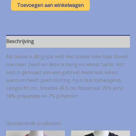
Miss
Toevoegen aan winkelwagen
Etam
grijs/zwart
loshangend
vest
mt.
M
Beschrijving
aantal
Als nieuw is dit grijze vest met steeds mee naar boven
toe meer zwart en deze is harig en lekker zacht. Het
vest is gemaakt van een gebreid materiaal, lekker
warm en heeft geen sluiting, hij is dus loshangend.
Lengte 80 cm., breedte 49,5 cm. Materiaal: 75% acryl,
18% polyamide en 7% polyester.
Gerelateerde producten