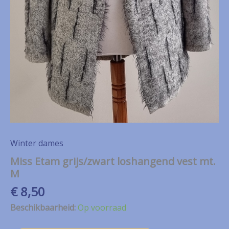
Winter dames
Miss Etam grijs/zwart loshangend vest mt.
M
€
8,50
Beschikbaarheid:
Op voorraad