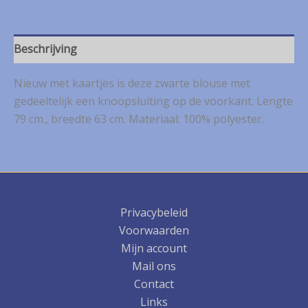
Beschrijving
Nieuw met kaartjes is deze zwarte blouse met
gedeeltelijk een knoopsluiting op de voorkant. Lengte
79 cm., breedte 63 cm. Materiaal: 100% polyester.
Privacybeleid
Voorwaarden
Mijn account
Mail ons
Contact
Links