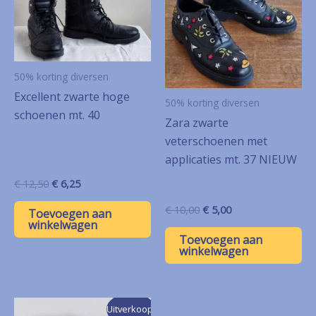
50% korting diversen
Excellent zwarte hoge
50% korting diversen
schoenen mt. 40
Zara zwarte
veterschoenen met
applicaties mt. 37 NIEUW
Oorspronkelijke
Huidige
€
12,50
€
6,25
prijs
prijs
was:
is:
Oorspronkelijke
Huidige
€
10,00
€
5,00
Toevoegen aan
€ 12,50.
€ 6,25.
prijs
prijs
winkelwagen
was:
is:
Toevoegen aan
€ 10,00.
€ 5,00.
winkelwagen
Uitverkoop!