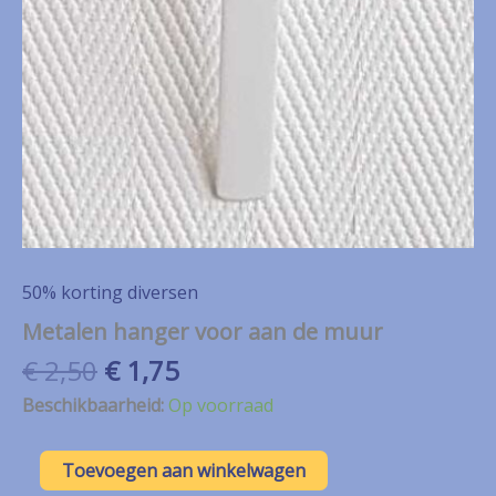
50% korting diversen
Metalen hanger voor aan de muur
Oorspronkelijke
Huidige
€
2,50
€
1,75
prijs
prijs
Beschikbaarheid:
Op voorraad
was:
is:
€ 2,50.
€ 1,75.
Metalen
Toevoegen aan winkelwagen
hanger