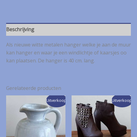
voor
aan
de
muur
aantal
Beschrijving
Als nieuwe witte metalen hanger welke je aan de muur
kan hanger en waar je een windlichtje of kaarsjes oo
kan plaatsen. De hanger is 40 cm. lang.
Gerelateerde producten
Uitverkoop!
Uitverkoop!