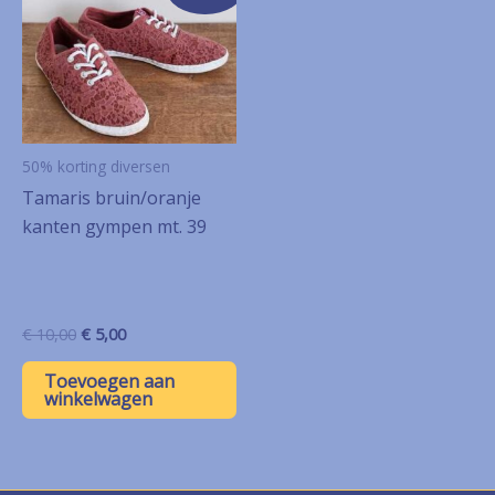
50% korting diversen
Tamaris bruin/oranje
kanten gympen mt. 39
Oorspronkelijke
Huidige
€
10,00
€
5,00
prijs
prijs
was:
is:
Toevoegen aan
€ 10,00.
€ 5,00.
winkelwagen