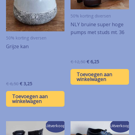
50% korting diversen
NLY bruine super hoge
pumps met studs mt. 36
50% korting diversen
Grijze kan
Oorspronkelijke
Huidige
€
12,50
€
6,25
prijs
prijs
was:
is:
Toevoegen aan
€ 12,50.
€ 6,25.
winkelwagen
Oorspronkelijke
Huidige
€
6,50
€
3,25
prijs
prijs
was:
is:
Toevoegen aan
€ 6,50.
€ 3,25.
winkelwagen
Uitverkoop!
Uitverkoop!