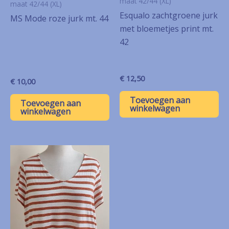
maat 42/44 (XL)
maat 42/44 (XL)
Esqualo zachtgroene jurk
MS Mode roze jurk mt. 44
met bloemetjes print mt.
42
€
12,50
€
10,00
Toevoegen aan
Toevoegen aan
winkelwagen
winkelwagen