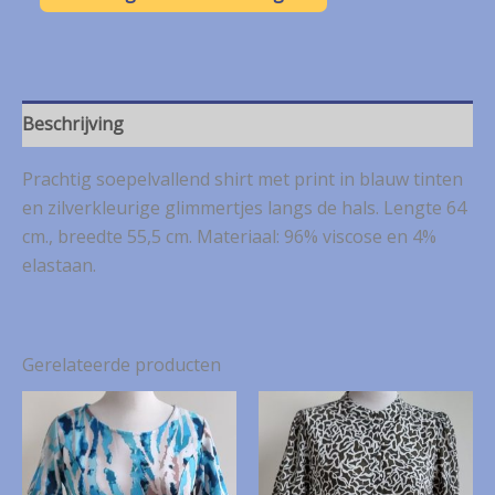
soepel
shirt
in
blauw
tinten
mt.
Beschrijving
42
(4)
Prachtig soepelvallend shirt met print in blauw tinten
aantal
en zilverkleurige glimmertjes langs de hals. Lengte 64
cm., breedte 55,5 cm. Materiaal: 96% viscose en 4%
elastaan.
Gerelateerde producten