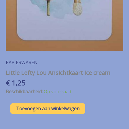
PAPIERWAREN
Little Lefty Lou Ansichtkaart Ice cream
€
1,25
Beschikbaarheid:
Op voorraad
Little
Toevoegen aan winkelwagen
Lefty
Lou
Ansichtkaart
Ice