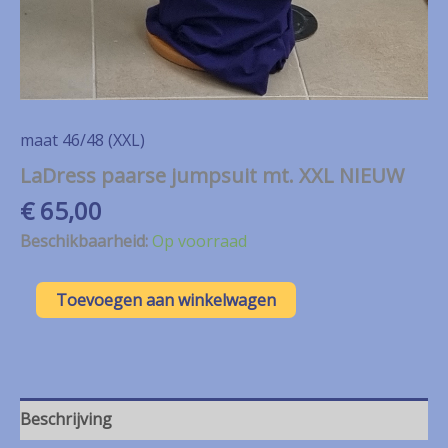
maat 46/48 (XXL)
LaDress paarse jumpsuit mt. XXL NIEUW
€
65,00
Beschikbaarheid:
Op voorraad
LaDress
Toevoegen aan winkelwagen
paarse
jumpsuit
mt.
XXL
NIEUW
aantal
Beschrijving