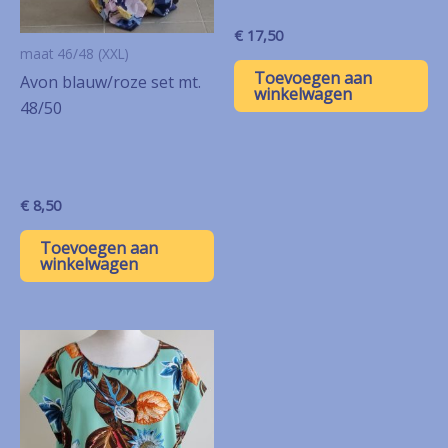
€
17,50
maat 46/48 (XXL)
Toevoegen aan
Avon blauw/roze set mt.
winkelwagen
48/50
€
8,50
Toevoegen aan
winkelwagen