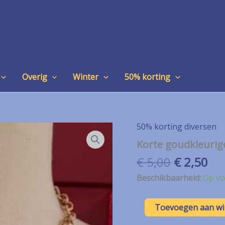
Overig
Winter
50% korting
50% korting diversen
Korte goudkleurig
Oorspron
Hu
€
5,00
€
2,50
prijs
pri
Beschikbaarheid:
Op vo
was:
is:
€ 5,00.
€ 2
Korte
Toevoegen aan w
goudkleurige
ketting