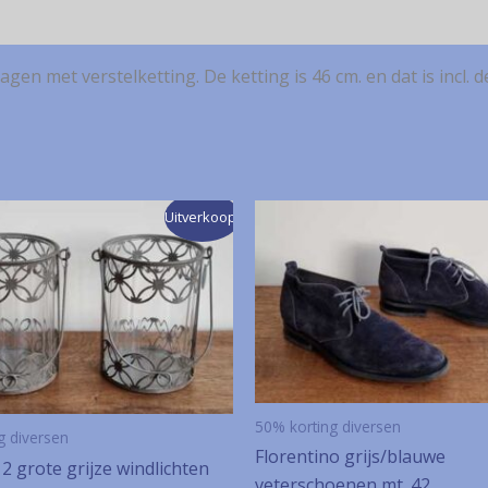
gen met verstelketting. De ketting is 46 cm. en dat is incl. d
Uitverkoop!
50% korting diversen
g diversen
Florentino grijs/blauwe
 2 grote grijze windlichten
veterschoenen mt. 42