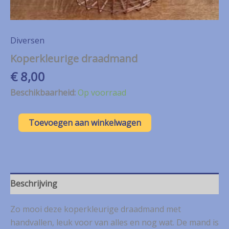
Diversen
Koperkleurige draadmand
€
8,00
Beschikbaarheid:
Op voorraad
Koperkleurige
Toevoegen aan winkelwagen
draadmand
aantal
Beschrijving
Zo mooi deze koperkleurige draadmand met
handvallen, leuk voor van alles en nog wat. De mand is