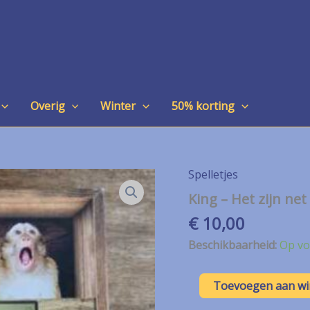
Overig
Winter
50% korting
Spelletjes
King – Het zijn n
€
10,00
Beschikbaarheid:
Op vo
King
Toevoegen aan w
-
Het