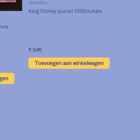
Spelletjes
King Disney puzzel 1000stukjes
ivia
€
5,00
Toevoegen aan winkelwagen
gen