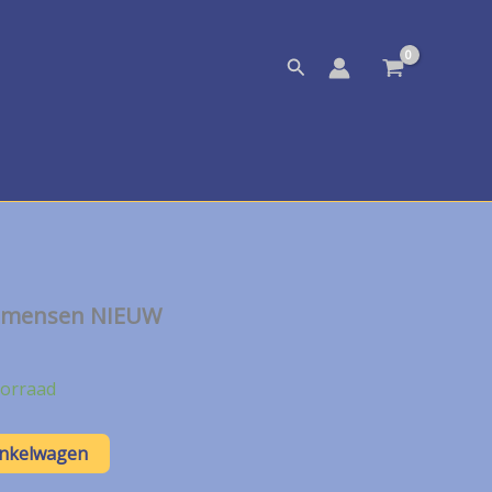
Zoeken
et mensen NIEUW
orraad
inkelwagen