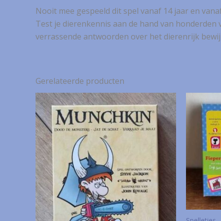
Nooit mee gespeeld dit spel vanaf 14 jaar en vanaf
Test je dierenkennis aan de hand van honderden 
verrassende antwoorden over het dierenrijk bewijz
Gerelateerde producten
Spelletjes