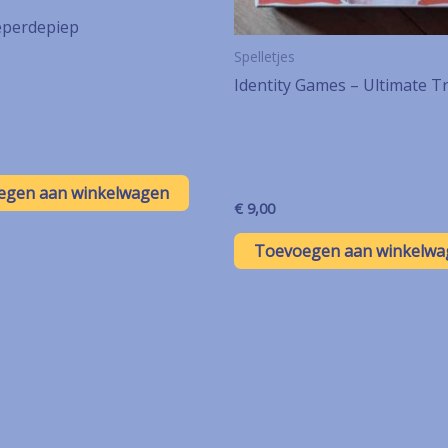
perdepiep
Spelletjes
Identity Games – Ultimate Tr
egen aan winkelwagen
€
9,00
Toevoegen aan winkelwa