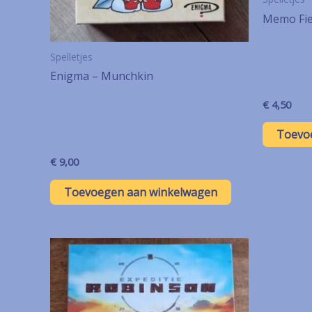
Memo Fie
Spelletjes
Enigma – Munchkin
€
4,50
Toevo
€
9,00
Toevoegen aan winkelwagen