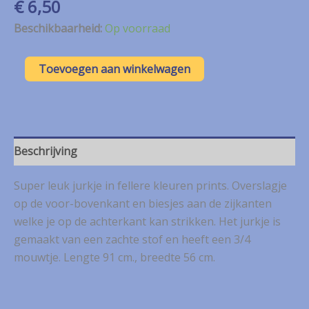
€
6,50
Beschikbaarheid:
Op voorraad
Kapomoda
Toevoegen aan winkelwagen
groen/oranje
jurkje
mt.
L
aantal
Beschrijving
Super leuk jurkje in fellere kleuren prints. Overslagje
op de voor-bovenkant en biesjes aan de zijkanten
welke je op de achterkant kan strikken. Het jurkje is
gemaakt van een zachte stof en heeft een 3/4
mouwtje. Lengte 91 cm., breedte 56 cm.