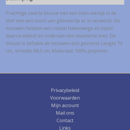
Prachtige zwarte blouse met een klein werkje in de
stof met een soort van glimmertje er in verwerkt. De
mouwen hebben een roesel halverwege en lopen
daarna wijduit en onderaan een elastische bies. De
blouse is behalve de mouwen dun gevoerd. Lengte 73
cm., breedte 68,5 cm. Materiaal: 100% polyester.
Privacybeleid
Voorwaarden
Mijn account
Mail ons
Contact
Links