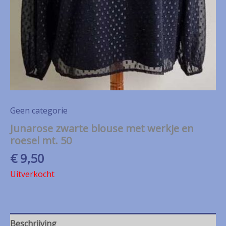
Geen categorie
Junarose zwarte blouse met werkje en
roesel mt. 50
€
9,50
Uitverkocht
Beschrijving