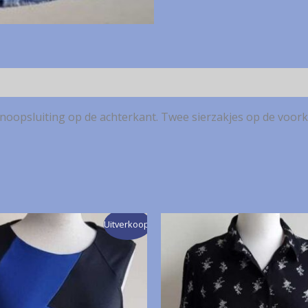
noopsluiting op de achterkant. Twee sierzakjes op de voorkant
Uitverkoop!