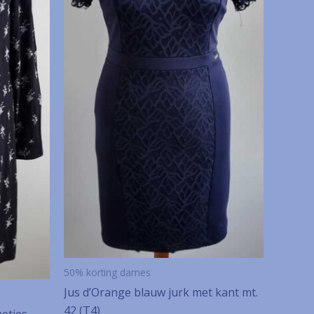
50% korting dames
Jus d’Orange blauw jurk met kant mt.
42 (T4)
etjes