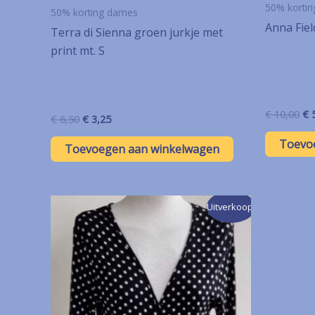
50% korti
50% korting dames
Anna Fiel
Terra di Sienna groen jurkje met
print mt. S
Oo
€
10,00
€
5
Oorspronkelijke
Huidige
€
6,50
€
3,25
pri
prijs
prijs
wa
Toevo
was:
is:
Toevoegen aan winkelwagen
€ 
€ 6,50.
€ 3,25.
Uitverkoop!