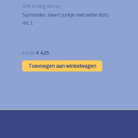
50% korting dames
Surrender zwart jurkje met witte dots
mt. L
Oorspronkelijke
Huidige
€
8,50
€
4,25
prijs
prijs
was:
is:
Toevoegen aan winkelwagen
€ 8,50.
€ 4,25.