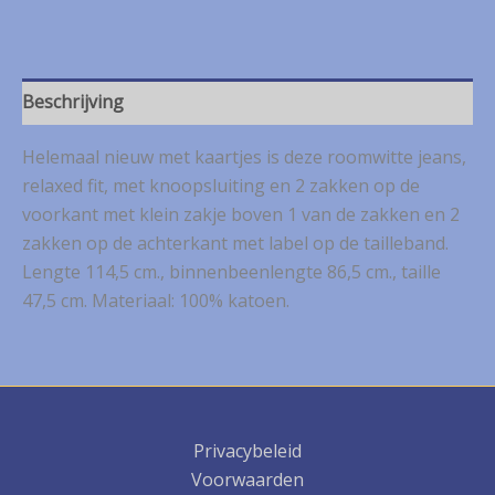
Beschrijving
Helemaal nieuw met kaartjes is deze roomwitte jeans,
relaxed fit, met knoopsluiting en 2 zakken op de
voorkant met klein zakje boven 1 van de zakken en 2
zakken op de achterkant met label op de tailleband.
Lengte 114,5 cm., binnenbeenlengte 86,5 cm., taille
47,5 cm. Materiaal: 100% katoen.
Privacybeleid
Voorwaarden