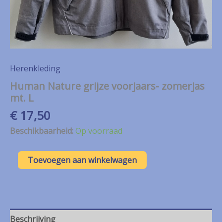
Herenkleding
Human Nature grijze voorjaars- zomerjas
mt. L
€
17,50
Beschikbaarheid:
Op voorraad
Human
Toevoegen aan winkelwagen
Nature
grijze
voorjaars-
zomerjas
mt.
L
Beschrijving