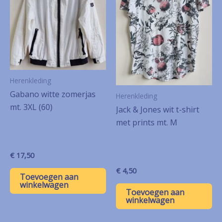
Herenkleding
Gabano witte zomerjas
Herenkleding
mt. 3XL (60)
Jack & Jones wit t-shirt
met prints mt. M
€
17,50
€
4,50
Toevoegen aan
winkelwagen
Toevoegen aan
winkelwagen