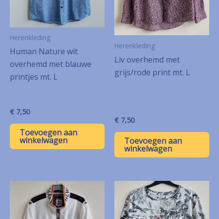
Herenkleding
Herenkleding
Human Nature wit
Liv overhemd met
overhemd met blauwe
grijs/rode print mt. L
printjes mt. L
€
7,50
€
7,50
Toevoegen aan
winkelwagen
Toevoegen aan
winkelwagen