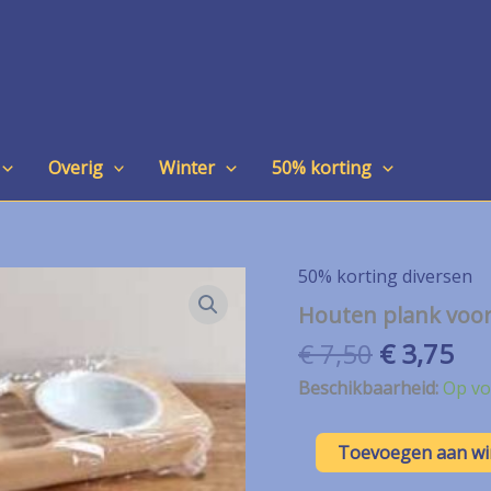
Overig
Winter
50% korting
50% korting diversen
Houten plank voor
Oorspron
Hu
€
7,50
€
3,75
prijs
pri
Beschikbaarheid:
Op vo
was:
is:
€ 7,50.
€ 3
Houten
Toevoegen aan w
plank
voor