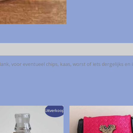
chips
en
bakje
voor
saus
NIEUW
aantal
nk, voor eventueel chips, kaas, worst of iets dergelijks en 
Uitverkoop!