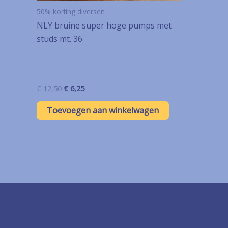
50% korting diversen
NLY bruine super hoge pumps met
studs mt. 36
Oorspronkelijke
Huidige
€
12,50
€
6,25
prijs
prijs
was:
is:
Toevoegen aan winkelwagen
€ 12,50.
€ 6,25.