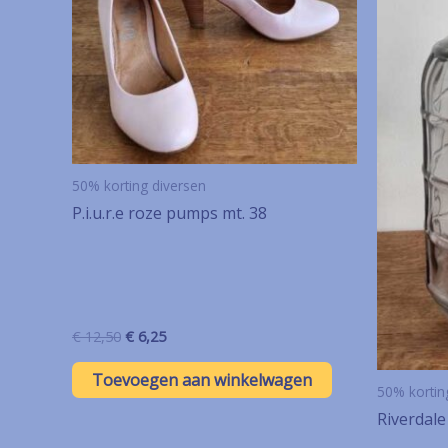
50% korting diversen
P.i.u.r.e roze pumps mt. 38
Oorspronkelijke
Huidige
€
12,50
€
6,25
prijs
prijs
was:
is:
Toevoegen aan winkelwagen
€ 12,50.
€ 6,25.
50% kortin
Riverdale