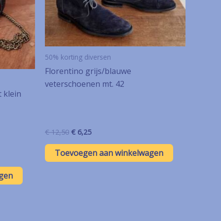
50% korting diversen
Florentino grijs/blauwe
veterschoenen mt. 42
 klein
Oorspronkelijke
Huidige
€
12,50
€
6,25
prijs
prijs
was:
is:
Toevoegen aan winkelwagen
€ 12,50.
€ 6,25.
gen