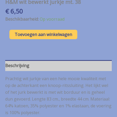
H&M wit bewerkt jurkje mt. 38
€
6,50
Beschikbaarheid:
Op voorraad
H&M
Toevoegen aan winkelwagen
wit
bewerkt
jurkje
mt.
38
aantal
Beschrijving
Prachtig wit jurkje van een hele mooie kwaliteit met
op de achterkant een knoop-ritssluiting. Het lijkt wel
of het jurk bewerkt is met wit borduur en is geheel
dun gevoerd. Lengte 83 cm., breedte 44 cm. Materiaal:
64% katoen, 35% polyester en 1% elastaan, de voering
is 100% polyester.