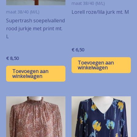
maat 38/40 (M/L)
Lorell roze/lila jurk mt. M
maat 38/40 (M/L)
Supertrash soepelvallend
rood jurkje met print mt.
L
€
6,50
€
8,50
Toevoegen aan
winkelwagen
Toevoegen aan
winkelwagen