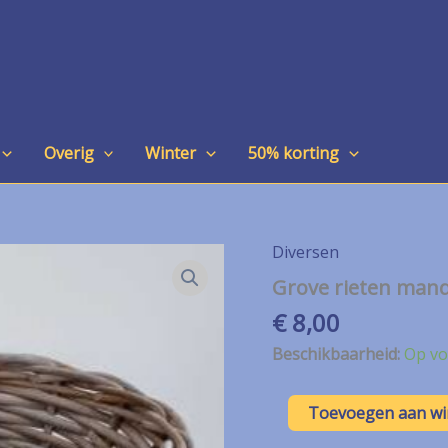
Overig
Winter
50% korting
Diversen
Grove rieten man
€
8,00
Beschikbaarheid:
Op vo
Grove
Toevoegen aan w
rieten
mand