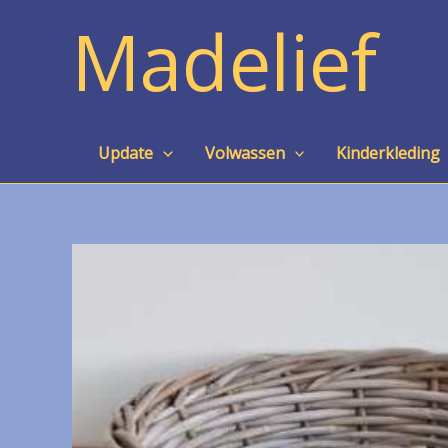
Ga
Madelief
naar
de
inhoud
Update
Volwassen
Kinderkleding