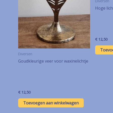
Diversen
Hoge lich
€
12,50
Toevo
Diversen
Goudkleurige veer voor waxinelichtje
€
12,50
Toevoegen aan winkelwagen