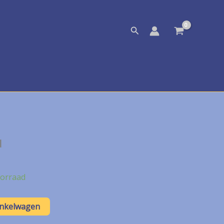
Zoeken
d
orraad
inkelwagen