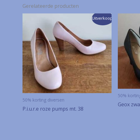
Gerelateerde producten
Uitverkoop!
50% kortin
50% korting diversen
Geox zwa
P.i.u.r.e roze pumps mt. 38