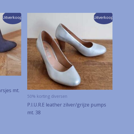
Uitverkoop!
Uitverkoop!
rsjes mt.
50% korting diversen
P.I.U.R.E leather zilver/grijze pumps
mt. 38