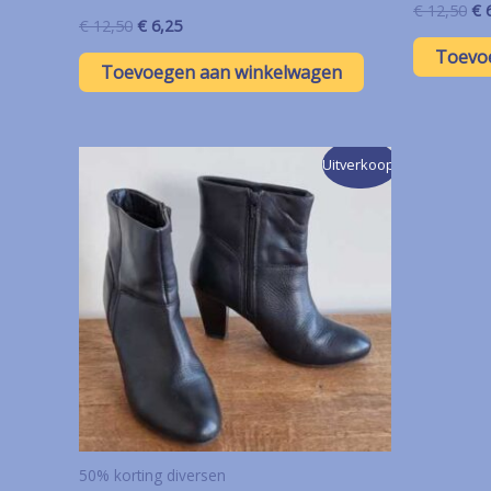
Oo
€
12,50
€
6
Oorspronkelijke
Huidige
€
12,50
€
6,25
pri
prijs
prijs
wa
Toevo
was:
is:
€ 
Toevoegen aan winkelwagen
€ 12,50.
€ 6,25.
Uitverkoop!
50% korting diversen