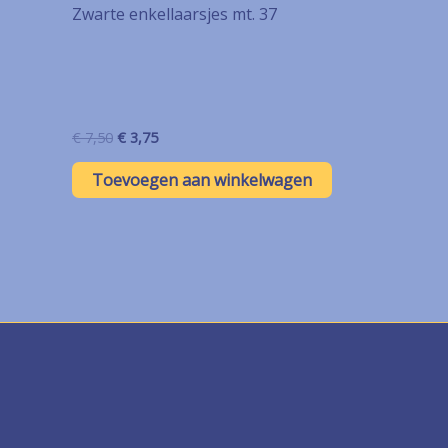
Zwarte enkellaarsjes mt. 37
Oorspronkelijke
Huidige
€
7,50
€
3,75
prijs
prijs
was:
is:
Toevoegen aan winkelwagen
€ 7,50.
€ 3,75.