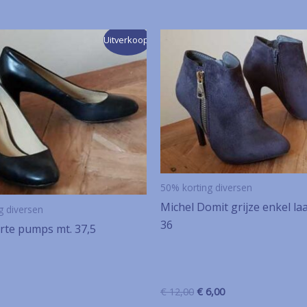
Uitverkoop!
50% korting diversen
Michel Domit grijze enkel laa
g diversen
36
rte pumps mt. 37,5
Oorspronkelijke
Huidige
€
12,00
€
6,00
prijs
prijs