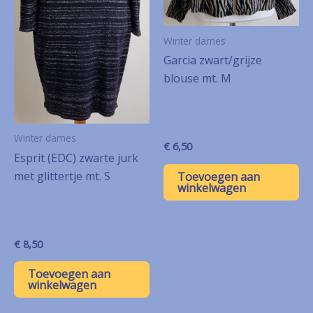
Winter dames
Garcia zwart/grijze
blouse mt. M
Winter dames
€
6,50
Esprit (EDC) zwarte jurk
met glittertje mt. S
Toevoegen aan
winkelwagen
€
8,50
Toevoegen aan
winkelwagen