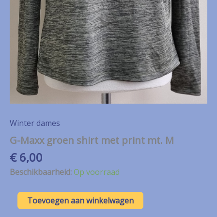
Winter dames
G-Maxx groen shirt met print mt. M
€
6,00
Beschikbaarheid:
Op voorraad
G-
Toevoegen aan winkelwagen
Maxx
groen