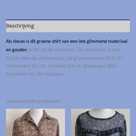
shirt
met
print
mt.
Beschrijving
M
aantal
Als nieuw is dit groene shirt van een iets glimmend materiaal
print op de voorkant. De voorkant is iets
en gouden
korter dan de achterkant. Lengte voorkant 60,5 cm.,
achterkant 66 cm., breedte 54 cm. Materiaal: 95%
polyester en 5% elastaan.
Gerelateerde producten