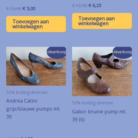
Oorspronkelijke
Huidige
€
12,50
€
6,25
Oorspronkelijke
Huidige
€
10,00
€
5,00
prijs
prijs
prijs
prijs
was:
is:
Toevoegen aan
was:
is:
Toevoegen aan
€ 12,50.
€ 6,25.
winkelwagen
€ 10,00.
€ 5,00.
winkelwagen
Uitverkoop!
Uitverkoop!
50% korting diversen
Andrea Catini
50% korting diversen
grijs/blauwe pumps mt.
Gabor bruine pump mt.
39
39 (6)