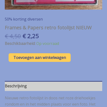
50% korting diversen
Frames & Papers retro fotolijst NIEUW
Oorspronkelijke
Huidige
€
4,50
€
2,25
prijs
prijs
Beschikbaarheid:
Op voorraad
was:
is:
€ 4,50.
€ 2,25.
Frames
Toevoegen aan winkelwagen
&
Papers
retro
fotolijst
NIEUW
aantal
Beschrijving
Nieuwe retro fotolijst in doos net roze driehoekjes
rondom en in het midden plaats voor een foto. Het