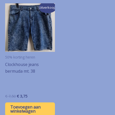
Uitverkoop!
50% korting heren
Clockhouse jeans
bermuda mt. 38
Oorspronkelijke
Huidige
€
7,50
€
3,75
prijs
prijs
was:
is:
Toevoegen aan
€ 7,50.
€ 3,75.
winkelwagen