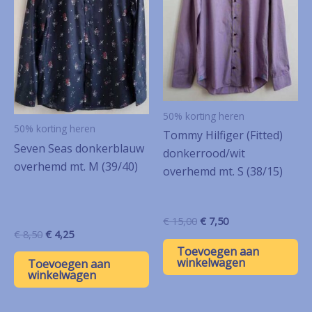
50% korting heren
50% korting heren
Tommy Hilfiger (Fitted)
Seven Seas donkerblauw
donkerrood/wit
overhemd mt. M (39/40)
overhemd mt. S (38/15)
Oorspronkelijke
Huidige
€
15,00
€
7,50
prijs
prijs
Oorspronkelijke
Huidige
€
8,50
€
4,25
was:
is:
prijs
prijs
Toevoegen aan
€ 15,00.
€ 7,50.
was:
is:
winkelwagen
Toevoegen aan
€ 8,50.
€ 4,25.
winkelwagen