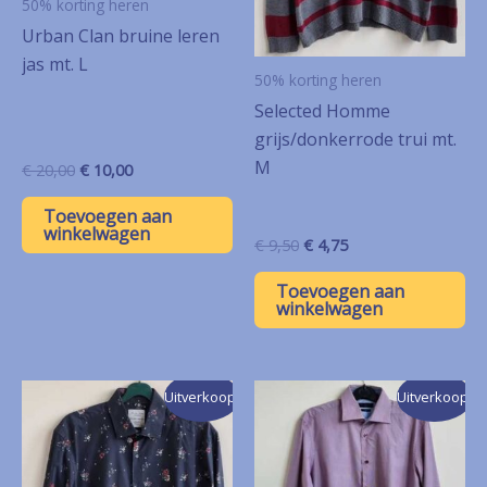
50% korting heren
Urban Clan bruine leren
jas mt. L
50% korting heren
Selected Homme
grijs/donkerrode trui mt.
M
Oorspronkelijke
Huidige
€
20,00
€
10,00
prijs
prijs
was:
is:
Toevoegen aan
€ 20,00.
€ 10,00.
winkelwagen
Oorspronkelijke
Huidige
€
9,50
€
4,75
prijs
prijs
was:
is:
Toevoegen aan
€ 9,50.
€ 4,75.
winkelwagen
Uitverkoop!
Uitverkoop!