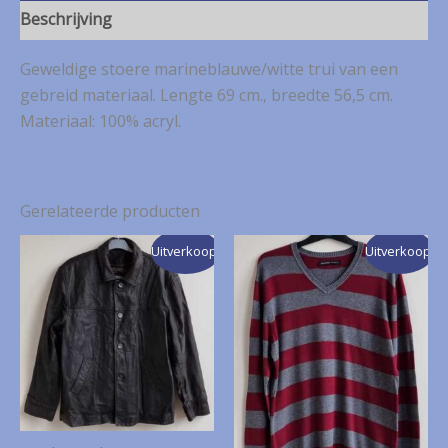
Beschrijving
Geweldige stoere marineblauwe/witte trui van een
gebreid materiaal. Lengte 69 cm., breedte 56,5 cm.
Materiaal: 100% acryl.
Gerelateerde producten
Uitverkoop!
Uitverkoop!