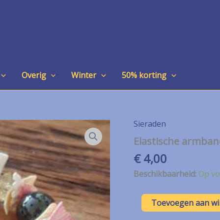
Overig
Winter
50% korting
Sieraden
Elastische armban
€
4,00
Beschikbaarheid:
Op vo
Elastische
Toevoegen aan w
armband
met