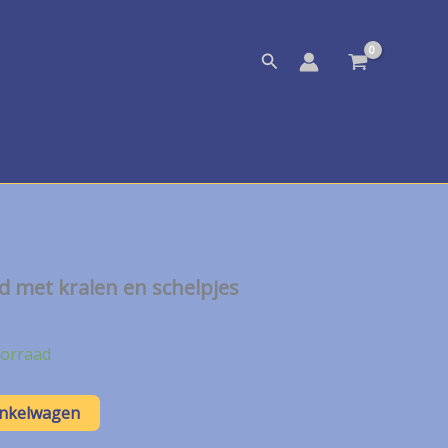
Zoeken
d met kralen en schelpjes
orraad
inkelwagen