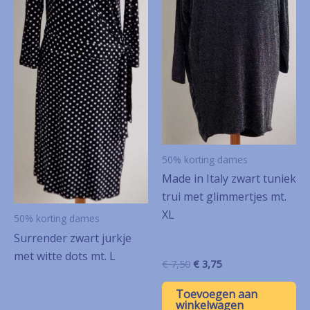
50% korting dames
Made in Italy zwart tuniek
trui met glimmertjes mt.
XL
50% korting dames
Surrender zwart jurkje
met witte dots mt. L
Oorspronkelijke
Huidige
€
7,50
€
3,75
prijs
prijs
was:
is:
Toevoegen aan
€ 7,50.
€ 3,75.
winkelwagen