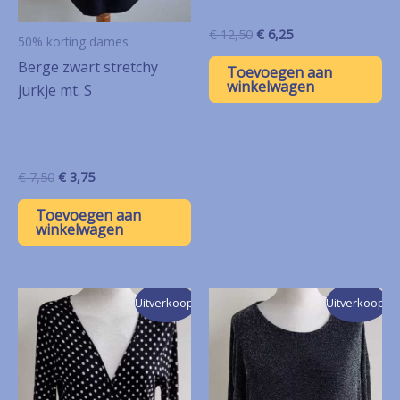
Oorspronkelijke
Huidige
€
12,50
€
6,25
50% korting dames
prijs
prijs
Berge zwart stretchy
was:
is:
Toevoegen aan
€ 12,50.
€ 6,25.
winkelwagen
jurkje mt. S
Oorspronkelijke
Huidige
€
7,50
€
3,75
prijs
prijs
was:
is:
Toevoegen aan
€ 7,50.
€ 3,75.
winkelwagen
Uitverkoop!
Uitverkoop!