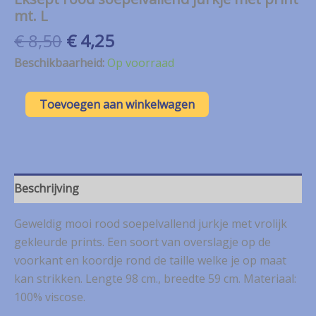
mt. L
Oorspronkelijke
Huidige
€
8,50
€
4,25
prijs
prijs
Beschikbaarheid:
Op voorraad
was:
is:
€ 8,50.
€ 4,25.
Eksept
Toevoegen aan winkelwagen
rood
soepelvallend
jurkje
met
print
mt.
Beschrijving
L
aantal
Geweldig mooi rood soepelvallend jurkje met vrolijk
gekleurde prints. Een soort van overslagje op de
voorkant en koordje rond de taille welke je op maat
kan strikken. Lengte 98 cm., breedte 59 cm. Materiaal:
100% viscose.