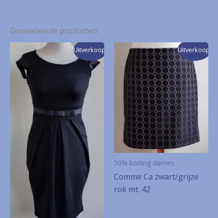
Gerelateerde producten
Uitverkoop!
Uitverkoop!
50% korting dames
Comme Ca zwart/grijze
rok mt. 42