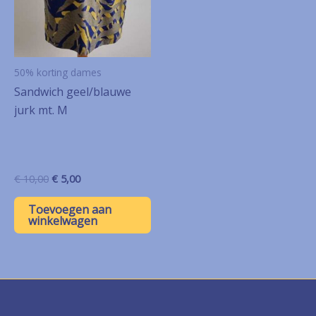
50% korting dames
Sandwich geel/blauwe
jurk mt. M
Oorspronkelijke
Huidige
€
10,00
€
5,00
prijs
prijs
was:
is:
Toevoegen aan
€ 10,00.
€ 5,00.
winkelwagen