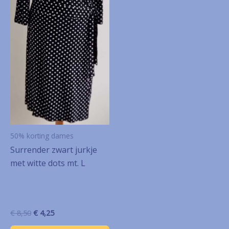
50% korting dames
Surrender zwart jurkje
met witte dots mt. L
Oorspronkelijke
Huidige
€
8,50
€
4,25
prijs
prijs