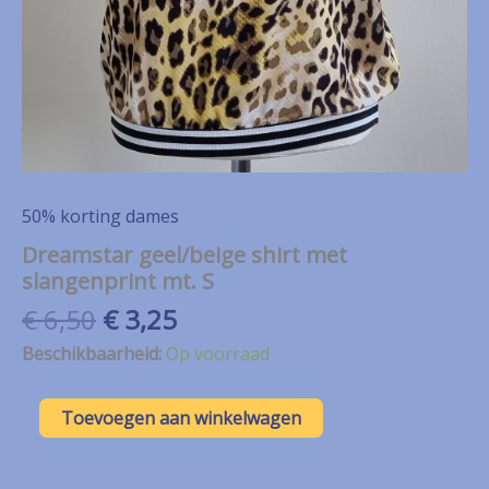
50% korting dames
Dreamstar geel/beige shirt met
slangenprint mt. S
Oorspronkelijke
Huidige
€
6,50
€
3,25
prijs
prijs
Beschikbaarheid:
Op voorraad
was:
is:
€ 6,50.
€ 3,25.
Dreamstar
Toevoegen aan winkelwagen
geel/beige
shirt
met