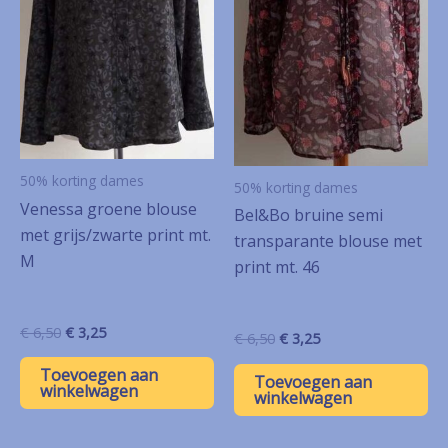
50% korting dames
50% korting dames
Venessa groene blouse
Bel&Bo bruine semi
met grijs/zwarte print mt.
transparante blouse met
M
print mt. 46
Oorspronkelijke
Huidige
€
6,50
€
3,25
Oorspronkelijke
Huidige
€
6,50
€
3,25
prijs
prijs
prijs
prijs
was:
is:
Toevoegen aan
was:
is:
Toevoegen aan
€ 6,50.
€ 3,25.
winkelwagen
€ 6,50.
€ 3,25.
winkelwagen