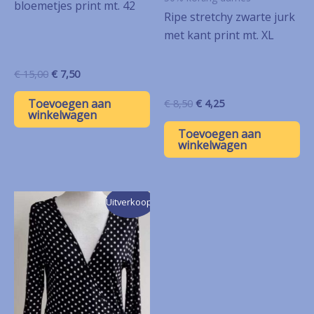
bloemetjes print mt. 42
Ripe stretchy zwarte jurk
met kant print mt. XL
Oorspronkelijke
Huidige
€
15,00
€
7,50
prijs
prijs
was:
is:
Toevoegen aan
Oorspronkelijke
Huidige
€
8,50
€
4,25
€ 15,00.
€ 7,50.
winkelwagen
prijs
prijs
was:
is:
Toevoegen aan
€ 8,50.
€ 4,25.
winkelwagen
Uitverkoop!