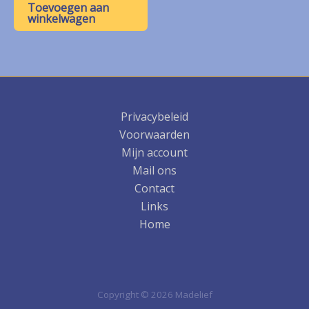
was:
is:
Toevoegen aan
€ 8,50.
€ 4,25.
winkelwagen
Privacybeleid
Voorwaarden
Mijn account
Mail ons
Contact
Links
Home
Copyright © 2026 Madelief