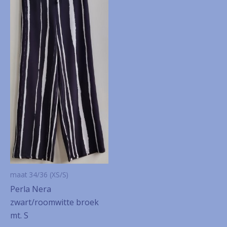
maat 34/36 (XS/S)
Perla Nera
zwart/roomwitte broek
mt. S