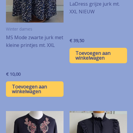
LaDress grijze jurk mt.
XXL NIEUW
Winter dames
MS Mode zwarte jurk met
€
39,50
kleine printjes mt. XXL
Toevoegen aan
winkelwagen
€
10,00
Toevoegen aan
winkelwagen