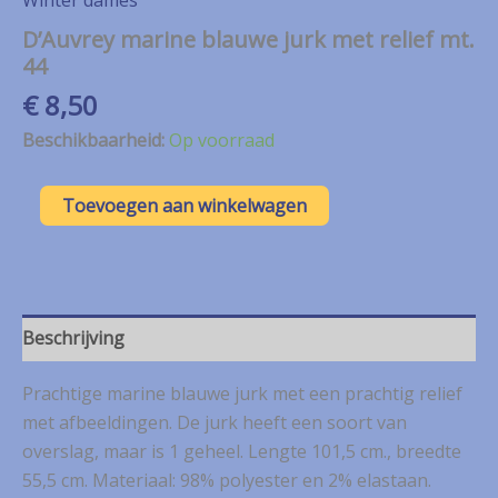
D’Auvrey marine blauwe jurk met relief mt.
44
€
8,50
Beschikbaarheid:
Op voorraad
D'Auvrey
Toevoegen aan winkelwagen
marine
blauwe
jurk
met
relief
mt.
Beschrijving
44
aantal
Prachtige marine blauwe jurk met een prachtig relief
met afbeeldingen. De jurk heeft een soort van
overslag, maar is 1 geheel. Lengte 101,5 cm., breedte
55,5 cm. Materiaal: 98% polyester en 2% elastaan.