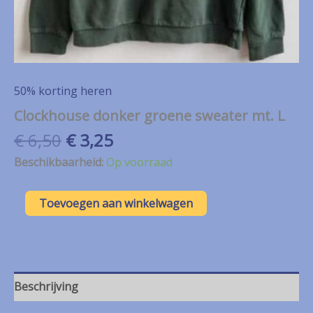
50% korting heren
Clockhouse donker groene sweater mt. L
Oorspronkelijke
Huidige
€
6,50
€
3,25
prijs
prijs
Beschikbaarheid:
Op voorraad
was:
is:
€ 6,50.
€ 3,25.
Clockhouse
Toevoegen aan winkelwagen
donker
groene
sweater
mt.
L
aantal
Beschrijving