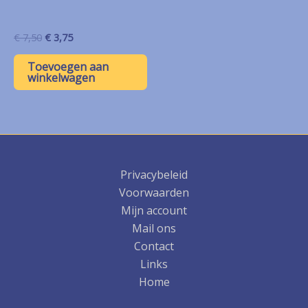
Oorspronkelijke
Huidige
€
7,50
€
3,75
prijs
prijs
was:
is:
Toevoegen aan
€ 7,50.
€ 3,75.
winkelwagen
Privacybeleid
Voorwaarden
Mijn account
Mail ons
Contact
Links
Home