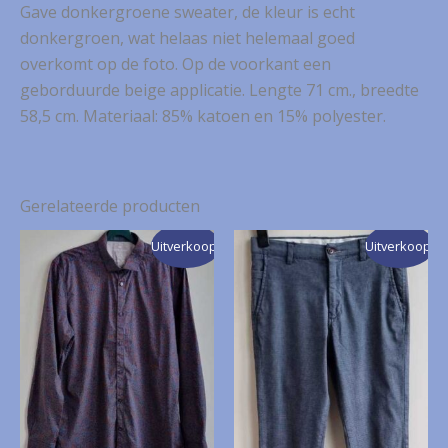
Gave donkergroene sweater, de kleur is echt
donkergroen, wat helaas niet helemaal goed
overkomt op de foto. Op de voorkant een
geborduurde beige applicatie. Lengte 71 cm., breedte
58,5 cm. Materiaal: 85% katoen en 15% polyester.
Gerelateerde producten
Uitverkoop!
Uitverkoop!