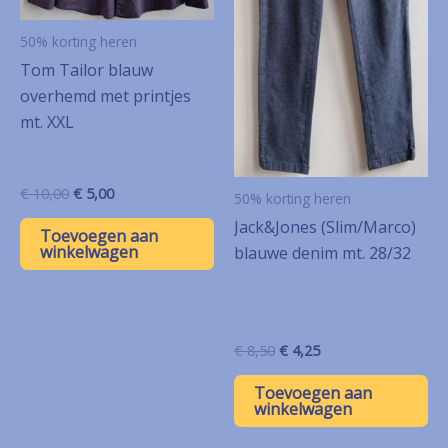
50% korting heren
Tom Tailor blauw
overhemd met printjes
mt. XXL
Oorspronkelijke
Huidige
€
10,00
€
5,00
50% korting heren
prijs
prijs
Jack&Jones (Slim/Marco)
was:
is:
Toevoegen aan
€ 10,00.
€ 5,00.
winkelwagen
blauwe denim mt. 28/32
Oorspronkelijke
Huidige
€
8,50
€
4,25
prijs
prijs
was:
is:
Toevoegen aan
€ 8,50.
€ 4,25.
winkelwagen