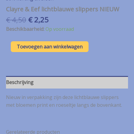
Clayre & Eef lichtblauwe slippers NIEUW
Oorspronkelijke
Huidige
€
4,50
€
2,25
prijs
prijs
Beschikbaarheid:
Op voorraad
was:
is:
€ 4,50.
€ 2,25.
Clayre
Toevoegen aan winkelwagen
&
Eef
lichtblauwe
slippers
NIEUW
aantal
Beschrijving
Nieuw in verpakking zijn deze lichtblauwe slippers
met bloemen print en roeseltje langs de bovenkant.
Gerelateerde producten