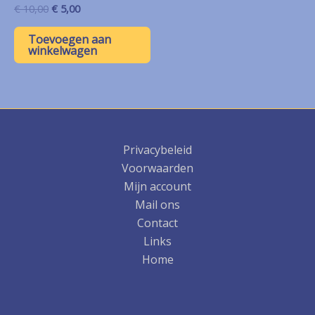
Oorspronkelijke
Huidige
€
10,00
€
5,00
prijs
prijs
was:
is:
Toevoegen aan
€ 10,00.
€ 5,00.
winkelwagen
Privacybeleid
Voorwaarden
Mijn account
Mail ons
Contact
Links
Home