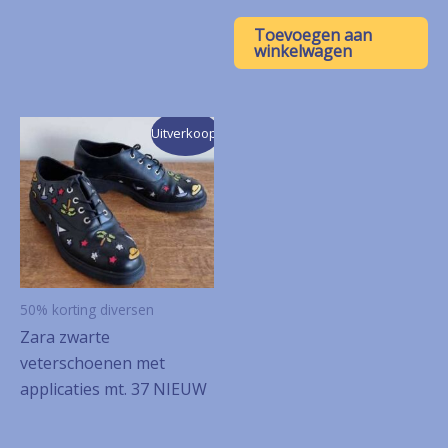
prijs
prijs
was:
is:
Toevoegen aan
€ 6,50.
€ 3,25.
winkelwagen
Uitverkoop!
50% korting diversen
Zara zwarte
veterschoenen met
applicaties mt. 37 NIEUW