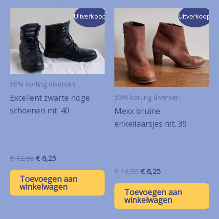
Uitverkoop!
Uitverkoop!
50% korting diversen
Excellent zwarte hoge
50% korting diversen
schoenen mt. 40
Mexx bruine
enkellaarsjes mt. 39
Oorspronkelijke
Huidige
€
12,50
€
6,25
prijs
prijs
Oorspronkelijke
Huidige
€
12,50
€
6,25
was:
is:
Toevoegen aan
prijs
prijs
€ 12,50.
€ 6,25.
winkelwagen
was:
is:
Toevoegen aan
€ 12,50.
€ 6,25.
winkelwagen