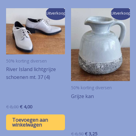
Uitverkoop!
Uitverkoop!
50% korting diversen
River Island lichtgrijze
schoenen mt. 37 (4)
50% korting diversen
Grijze kan
Oorspronkelijke
Huidige
€
8,00
€
4,00
prijs
prijs
was:
is:
Toevoegen aan
€ 8,00.
€ 4,00.
winkelwagen
Oorspronkelijke
Huidige
€
6,50
€
3,25