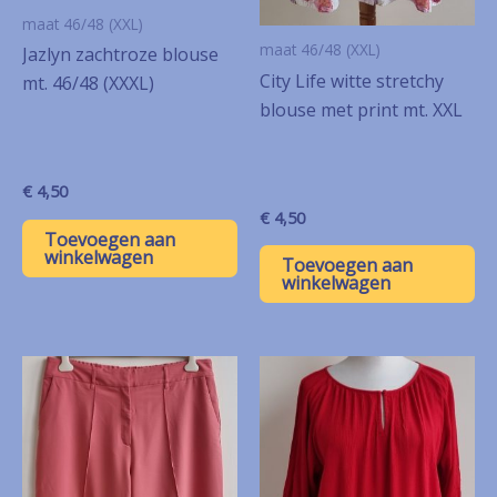
maat 46/48 (XXL)
maat 46/48 (XXL)
Jazlyn zachtroze blouse
City Life witte stretchy
mt. 46/48 (XXXL)
blouse met print mt. XXL
€
4,50
€
4,50
Toevoegen aan
winkelwagen
Toevoegen aan
winkelwagen