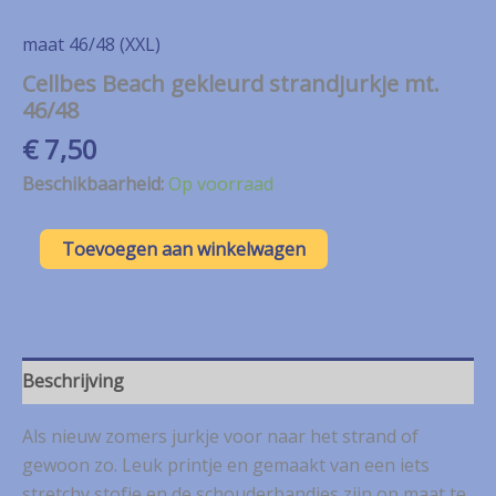
maat 46/48 (XXL)
Cellbes Beach gekleurd strandjurkje mt.
46/48
€
7,50
Beschikbaarheid:
Op voorraad
Cellbes
Toevoegen aan winkelwagen
Beach
gekleurd
strandjurkje
mt.
46/48
aantal
Beschrijving
Als nieuw zomers jurkje voor naar het strand of
gewoon zo. Leuk printje en gemaakt van een iets
stretchy stofje en de schouderbandjes zijn op maat te