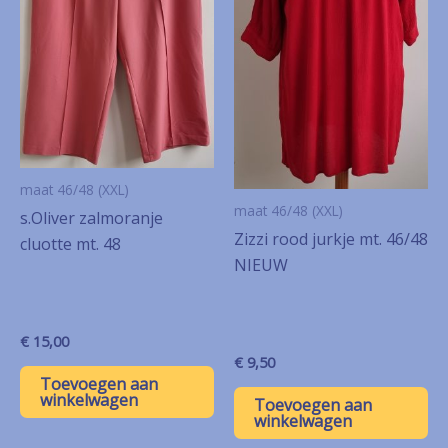
maat 46/48 (XXL)
maat 46/48 (XXL)
s.Oliver zalmoranje
Zizzi rood jurkje mt. 46/48
cluotte mt. 48
NIEUW
€
15,00
€
9,50
Toevoegen aan
winkelwagen
Toevoegen aan
winkelwagen