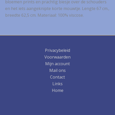
bloemen prints en prachtig biesje over de schouders
en het iets aangeknipte korte mouwtje. Lengte 67 cm.,
breedte 62,5 cm. Materiaal: 100% viscose.
Privacybeleid
Voorwaarden
Mijn account
Mail ons
Contact
Links
Home